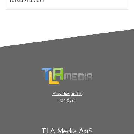
forklare alt om.
Footer
Privatlivspolitik
© 2026
TLA Media ApS