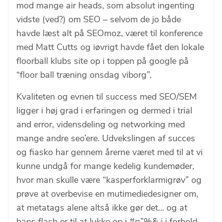
mod mange air heads, som absolut ingenting
vidste (ved?) om SEO – selvom de jo både
havde læst alt på SEOmoz, været til konference
med Matt Cutts og iøvrigt havde fået den lokale
floorball klubs site op i toppen på google på
“floor ball træning onsdag viborg”.
Kvaliteten og evnen til success med SEO/SEM
ligger i høj grad i erfaringen og dermed i trial
and error, vidensdeling og networking med
mange andre seo’ere. Udvekslingen af succes
og fiasko har gennem årerne været med til at vi
kunne undgå for mange kedelig kundemøder,
hvor man skulle være “kasperforklarmigrøv” og
prøve at overbevise en mutimediedesigner om,
at metatags alene altså ikke gør det… og at
hans flash er til at lukke op i #¤”%& i i forhold