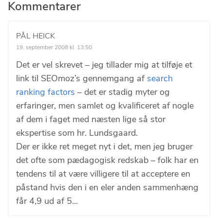
Læserinteraktioner
Kommentarer
PÅL HEICK
19. september 2008 kl. 13:50
Det er vel skrevet – jeg tillader mig at tilføje et
link til SEOmoz’s gennemgang af
search
ranking factors
– det er stadig myter og
erfaringer, men samlet og kvalificeret af nogle
af dem i faget med næsten lige så stor
ekspertise som hr. Lundsgaard.
Der er ikke ret meget nyt i det, men jeg bruger
det ofte som pædagogisk redskab – folk har en
tendens til at være villigere til at acceptere en
påstand hvis den i en eler anden sammenhæng
får 4,9 ud af 5…