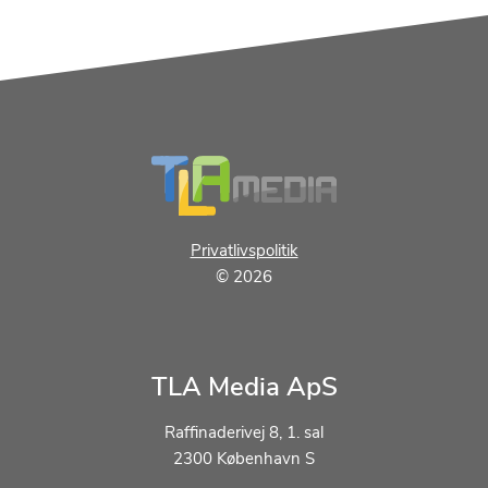
Footer
Privatlivspolitik
© 2026
TLA Media ApS
Raffinaderivej 8, 1. sal
2300 København S